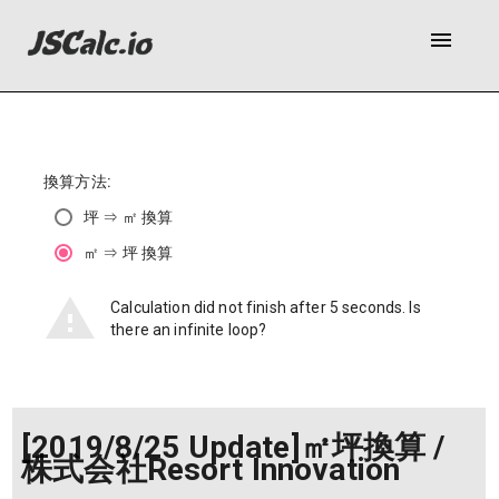
menu
換算方法:
坪 ⇒ ㎡ 換算
㎡ ⇒ 坪 換算
Calculation did not finish after 5 seconds. Is
there an infinite loop?
[2019/8/25 Update]㎡坪換算 /
株式会社Resort Innovation